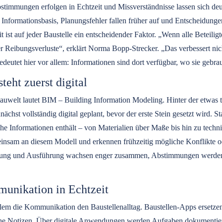
stimmungen erfolgen in Echtzeit und Missverständnisse lassen sich deu
en Informationsbasis, Planungsfehler fallen früher auf und Entscheidung
it ist auf jeder Baustelle ein entscheidender Faktor. „Wenn alle Beteilig
r Reibungsverluste“, erklärt Norma Bopp-Strecker. „Das verbessert nic
deutet hier vor allem: Informationen sind dort verfügbar, wo sie gebrau
eht zuerst digital
 Bauwelt lautet BIM – Building Information Modeling. Hinter der etwas
chst vollständig digital geplant, bevor der erste Stein gesetzt wird. St
che Informationen enthält – von Materialien über Maße bis hin zu techn
nsam an diesem Modell und erkennen frühzeitig mögliche Konflikte od
ung und Ausführung wachsen enger zusammen, Abstimmungen werden tr
unikation in Echtzeit
llem die Kommunikation den Baustellenalltag. Baustellen-Apps ersetz
che Notizen. Über digitale Anwendungen werden Aufgaben dokumentiert,