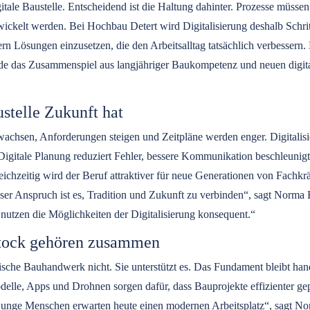
itale Baustelle. Entscheidend ist die Haltung dahinter. Prozesse müsse
kelt werden. Bei Hochbau Detert wird Digitalisierung deshalb Schritt fü
ern Lösungen einzusetzen, die den Arbeitsalltag tatsächlich verbessern.
ade das Zusammenspiel aus langjähriger Baukompetenz und neuen digita
stelle Zukunft hat
achsen, Anforderungen steigen und Zeitpläne werden enger. Digitalisier
Digitale Planung reduziert Fehler, bessere Kommunikation beschleuni
ichzeitig wird der Beruf attraktiver für neue Generationen von Fachkräf
r Anspruch ist es, Tradition und Zukunft zu verbinden“, sagt Norma 
utzen die Möglichkeiten der Digitalisierung konsequent.“
lstock gehören zusammen
assische Bauhandwerk nicht. Sie unterstützt es. Das Fundament bleibt 
lle, Apps und Drohnen sorgen dafür, dass Bauprojekte effizienter gepl
junge Menschen erwarten heute einen modernen Arbeitsplatz“, sagt N