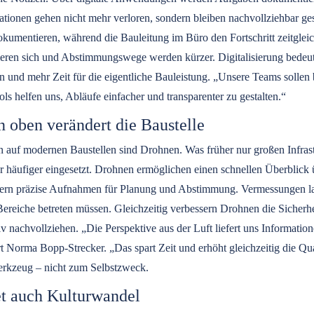
rmationen gehen nicht mehr verloren, sondern bleiben nachvollziehbar ge
okumentieren, während die Bauleitung im Büro den Fortschritt zeitgleic
zieren sich und Abstimmungswege werden kürzer. Digitalisierung bedeut
n und mehr Zeit für die eigentliche Bauleistung. „Unsere Teams sollen 
s helfen uns, Abläufe einfacher und transparenter zu gestalten.“
 oben verändert die Baustelle
n auf modernen Baustellen sind Drohnen. Was früher nur großen Infrast
häufiger eingesetzt. Drohnen ermöglichen einen schnellen Überblick
iefern präzise Aufnahmen für Planung und Abstimmung. Vermessungen las
ereiche betreten müssen. Gleichzeitig verbessern Drohnen die Sicherhe
v nachvollziehen. „Die Perspektive aus der Luft liefert uns Information
Norma Bopp-Strecker. „Das spart Zeit und erhöht gleichzeitig die Qu
erkzeug – nicht zum Selbstzweck.
et auch Kulturwandel