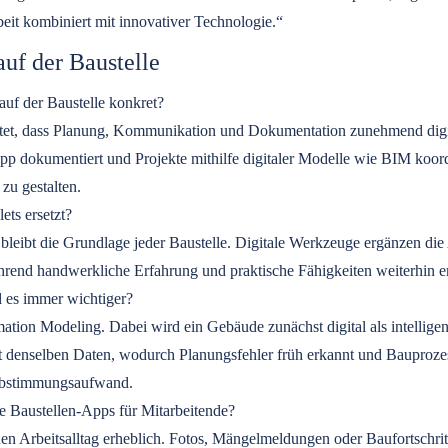
eit kombiniert mit innovativer Technologie.“
auf der Baustelle
auf der Baustelle konkret?
utet, dass Planung, Kommunikation und Dokumentation zunehmend digit
pp dokumentiert und Projekte mithilfe digitaler Modelle wie BIM koordini
 zu gestalten.
ets ersetzt?
eibt die Grundlage jeder Baustelle. Digitale Werkzeuge ergänzen die Arb
rend handwerkliche Erfahrung und praktische Fähigkeiten weiterhin e
 es immer wichtiger?
mation Modeling. Dabei wird ein Gebäude zunächst digital als intellige
mit denselben Daten, wodurch Planungsfehler früh erkannt und Bauproz
 Abstimmungsaufwand.
le Baustellen-Apps für Mitarbeitende?
den Arbeitsalltag erheblich. Fotos, Mängelmeldungen oder Baufortschrit