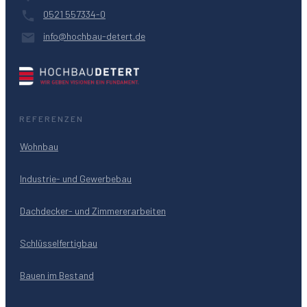
0521 557334-0
info@hochbau-detert.de
REFERENZEN
Wohnbau
Industrie- und Gewerbebau
Dachdecker- und Zimmererarbeiten
Schlüsselfertigbau
Bauen im Bestand